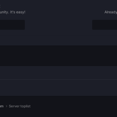
t
ity. It's easy!
Already
dım
Server toplist