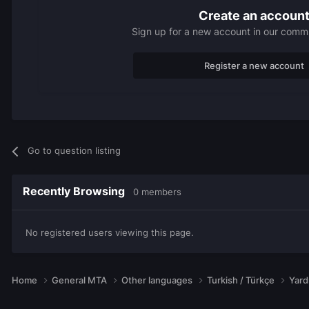
Create an accoun
Sign up for a new account in our commun
Register a new account
Go to question listing
Recently Browsing
0 members
No registered users viewing this page.
Home
General MTA
Other languages
Turkish / Türkçe
Yar