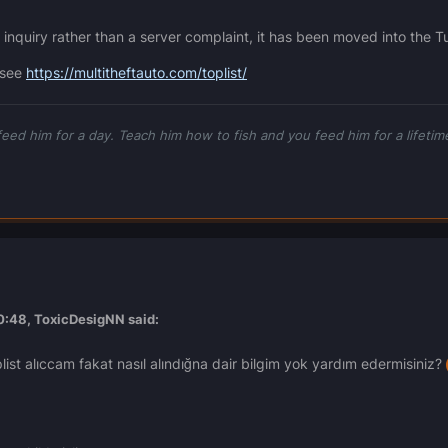
t inquiry rather than a server complaint, it has been moved into the T
 see
https://multitheftauto.com/toplist/
feed him for a day. Teach him how to fish and you feed him for a lifetim
0:48,
ToxicDesigNN
said:
ist alıccam fakat nasıl alındığna dair bilgim yok yardım edermisiniz?