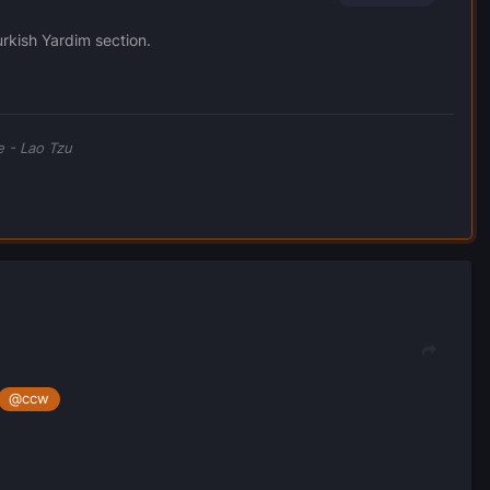
urkish Yardim section.
e - Lao Tzu
@
ccw