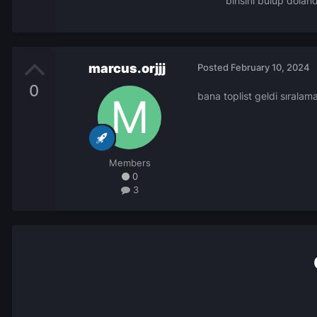
birisini bulup dolan
marcus.orjjj
Posted
February 10, 2024
0
bana toplist geldi sırala
Members
0
3