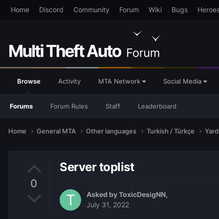
Home
Discord
Community
Forum
Wiki
Bugs
Heroe
Browse
Activity
MTA Network
Social Media
Forums
Forum Rules
Staff
Leaderboard
Home
General MTA
Other languages
Turkish / Türkçe
Yar
Server toplist
0
Asked by
ToxicDesigNN
,
July 31, 2022