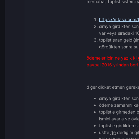
merhaba, Toplist sistemi şu
https://mtasa.com/t
sıraya girdikten so
var veya sıradaki 1
toplist sıran geldiğ
gördükten sonra sun
ödemeler için ne yazık ki
paypal 2016 yılından beri
diğer dikkat etmen gereke
sıraya girdikten son
ödeme zamanını kaçı
toplist'e girmeden b
ismini ayarla ve öyle
toplist'e girdikten s
üstte
de
dediğim gib