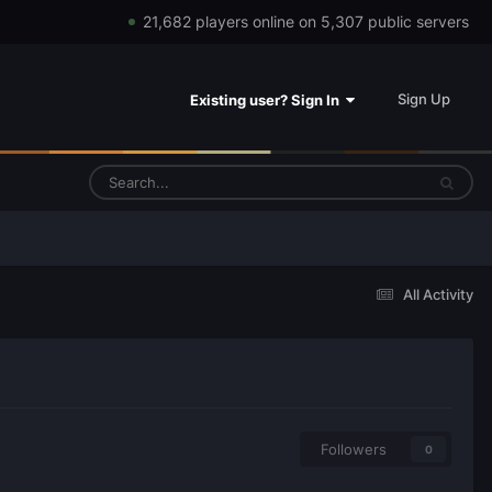
21,682 players online on 5,307 public servers
Sign Up
Existing user? Sign In
All Activity
Followers
0