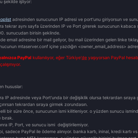
 şekilde işliyor:
oplist
adresinden sunucunun IP adresi ve port'unu giriyorsun ve sun
nra tekrar aynı sayfa üzerinden IP ve Port girerek sunucunun kabaca
00. sunucudan birisin şeklinde.
inde email adresine bir mail geliyor, bu mail üzerinden gelen linke tı
ucunun mtaserver.conf içine yazdığın <owner_email_address> adresin
yalnızca PayPal
kullanılıyor, eğer Türkiye'
de
yaşıyorsan PayPal hesabı 
 çalışmıyor.
n hususlar:
ra IP adresinde veya Port'unda bir değişiklik olursa tekrardan sıraya 
rırsan tekrardan sıraya girmek zorundasın.
elli bir süre önce, sunucunun ismi kilitleniyor. o yüzden sunucu ismin
 bırak.
onra IP, Port, ve sunucu ismi değiştirilemiyor.
i, sadece PayPal ile ödeme alınıyor. banka kartı, ininal, kredi kartı 