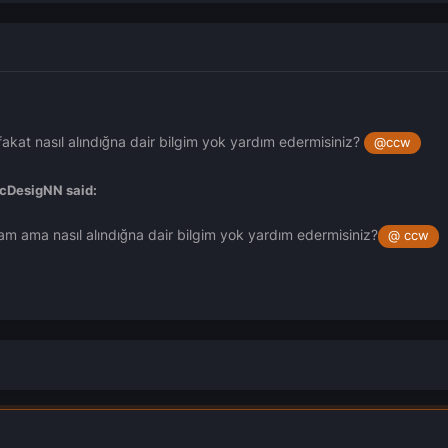
fakat nasıl alındığna dair bilgim yok yardım edermisiniz?
@
ccw
icDesigNN
said:
am ama nasıl alındığna dair bilgim yok yardım edermisiniz?
@
ccw