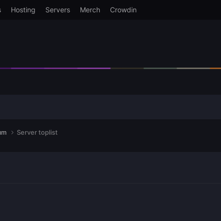
s
Hosting
Servers
Merch
Crowdin
dım
Server toplist