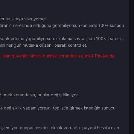
ucunu sıraya sokuyorsun
 sıranın neresinde olduğunu görebiliyorsun (önünde 100+ sunucu
klayarak ödeme yapabiliyorsun. sıralama sayfasında 100< ibaresini
i her gün mutlaka düzenli olarak kontrol et.
olan güvenilir birisini bulmak zorundasın çünkü Türkiye'
de
girmek zorundasın, bunlar değiştirilmiyor.
de değişiklik yapamıyorsun. toplist'e girmek istediğin sunucu
vs işlemiyor, paypal hesabın olmak zorunda. paypal hesabı olan