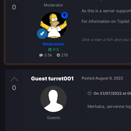
Moderator
0
As this is a server suppor
For information on Toplist
Give a man a fish and you 
Moderators
815
3.5k
278
Guest turret001
Posted
August 6, 2022
0
On 31/07/2022 at 0
Merhaba, serverına topl
Guests