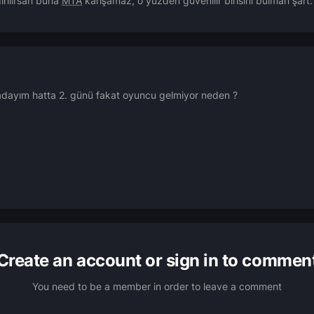
dırılırsan buna
MTA
karışamaz, o yüzden güvenilir birisini bulman şart.
madayım hatta 2. günü fakat oyuncu gelmiyor neden ?
Create an account or sign in to commen
You need to be a member in order to leave a comment