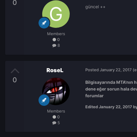
0
güncel ++
Members
0
8
RoseL
Posted
January 22, 2017
(e
0
Bilgisayarında MTA'nın hi
dene eğer sorun hala de
forumlar
Edited
January 22, 2017
by
Members
0
5