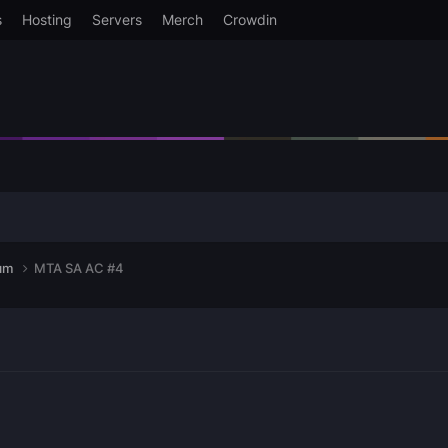
s
Hosting
Servers
Merch
Crowdin
dım
MTA SA AC #4