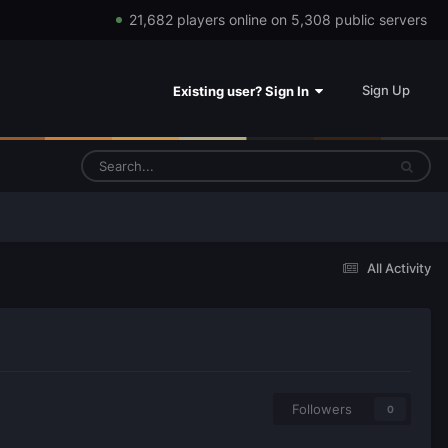
21,682 players online on 5,308 public servers
Sign Up
Existing user? Sign In
All Activity
Followers
0