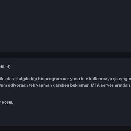
dited)
le olarak algıladığı bir program var yada hile kullanmaya çalıştığı
vam ediyorsan tek yapman gereken beklemen MTA serverlarından b
 RoseL