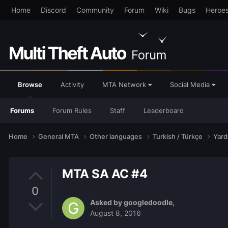
Home
Discord
Community
Forum
Wiki
Bugs
Heroe
Browse
Activity
MTA Network
Social Media
Forums
Forum Rules
Staff
Leaderboard
Home
General MTA
Other languages
Turkish / Türkçe
Yar
MTA SA AC #4
0
Asked by
googledoodle
,
August 8, 2016