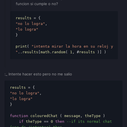
funcion si cumple o no?
results
 = { 
"no lo logra"
, 
"lo logra"
} 
print
( 
"intenta mirar la hora en su reloj y 
"
..
results
[
math
.
random
( 
1
, #
results
 )] ) 
:_ Intente hacer esto pero no me salio
results
 = { 
"no lo logra"
, 
"lo logra"
} 
function
colouredChat
 ( 
message
, 
theType
 ) 
if
theType
 == 
0
then
--if its normal chat 