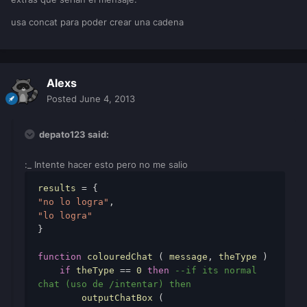
usa concat para poder crear una cadena
Alexs
Posted
June 4, 2013
depato123 said:
:_ Intente hacer esto pero no me salio
results
 = { 
"no lo logra"
, 
"lo logra"
} 
function
colouredChat
 ( 
message
, 
theType
 ) 
if
theType
 == 
0
then
--if its normal 
chat (uso de /intentar) then 
        outputChatBox
 ( 