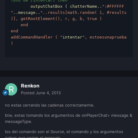
(uso de /intentar) then 
        outputChatBox
 ( 
chatterName
..
":#FFFFFF 
"
..
message
..
"..results[math.random( 1, #results 
)], getRootElement(), r, g, b, true ) 

    end 

end 

addCommandHandler ( "
intentar
", estoesunaprueba 
) 

Renkon
Posted
June 4, 2013
no estas cerrando las cadenas correctamente.
btw, estas tomando los argumentos de onPlayerChat> message &
messageType.
los del comando son el Source, el comando y los argumentos
extras que serian el mensaje.