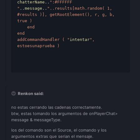
chatterName
..
":#FFFFFF 
"
..
message
..
"..results[math.random( 1, 
#results )], getRootElement(), r, g, b, 
true ) 

    end 

end 

addCommandHandler ( "
intentar
", 
estoesunaprueba ) 

Renkon said:
no estas cerrando las cadenas correctamente.
btw, estas tomando los argumentos de onPlayerChat>
message & messageType.
los del comando son el Source, el comando y los
argumentos extras que serian el mensaje.