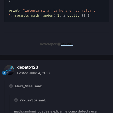
} 
print
( 
"intenta mirar la hora en su reloj y 
"
..
results
[
math
.
random
( 
1
, #
results
 )] ) 
Developer @
MYVAL
depato123
Posted
June 4, 2013
Alexs_Steel said:
Yakuza357 said:
math.random? puedes explicarme como detecta esa