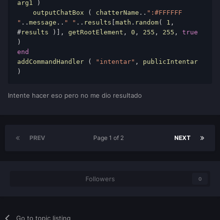
arg1
 ) 
    outputChatBox
 ( 
chatterName
..
":#FFFFFF 
"
..
message
..
" "
..
results
[
math
.
random
( 
1
, 
#
results
 )], 
getRootElement
, 
0
, 
255
, 
255
, 
true
) 
end
addCommandHandler
 ( 
"intentar"
, 
publicIntentar
) 
Intente hacer eso pero no me dio resultado
PREV
Page 1 of 2
NEXT
Followers
0
Go to topic listing