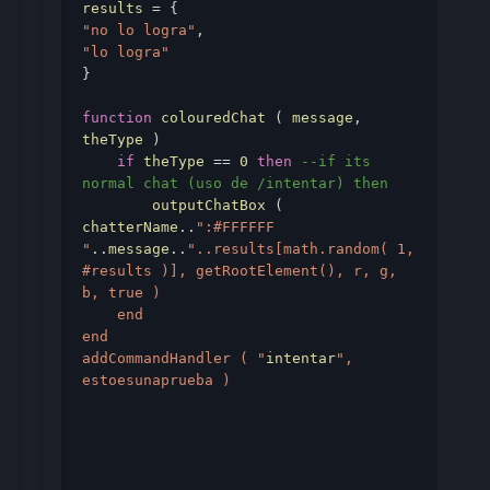
results
 = { 
"no lo logra"
, 
"lo logra"
} 
function
colouredChat
 ( 
message
, 
theType
 ) 
if
theType
 == 
0
then
--if its 
normal chat (uso de /intentar) then 
        outputChatBox
 ( 
chatterName
..
":#FFFFFF 
"
..
message
..
"..results[math.random( 1, 
#results )], getRootElement(), r, g, 
b, true ) 

    end 

end 

addCommandHandler ( "
intentar
", 
estoesunaprueba ) 
