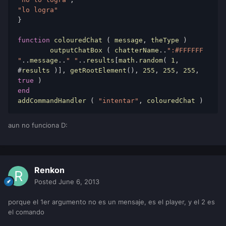
"lo logra"
} 
function
colouredChat
 ( 
message
, 
theType
 ) 
        outputChatBox
 ( 
chatterName
..
":#FFFFFF 
"
..
message
..
" "
..
results
[
math
.
random
( 
1
, 
#
results
 )], 
getRootElement
(), 
255
, 
255
, 
255
, 
true
 ) 
end
addCommandHandler
 ( 
"intentar"
, 
colouredChat
 ) 
aun no funciona D:
Renkon
Posted
June 6, 2013
porque el 1er argumento no es un mensaje, es el player, y el 2 es
el comando