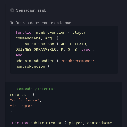
Sensacion. said:
Tu función debe tener esta forma:
function
nombreFuncion
 ( 
player
, 
commandName
, 
arg1
 ) 
    outputChatBox
 ( 
AQUIELTEXTO
, 
QUIENESPODRANVERLO
, 
R
, 
G
, 
B
, 
true
 ) 
end
addCommandHandler
 ( 
"nombrecomando"
, 
nombreFuncion
 ) 
-- Comando /intentar -- 
results
 = { 
"no lo logra"
, 
"lo logra"
} 
function
publicIntentar
 ( 
player
, 
commandName
, 