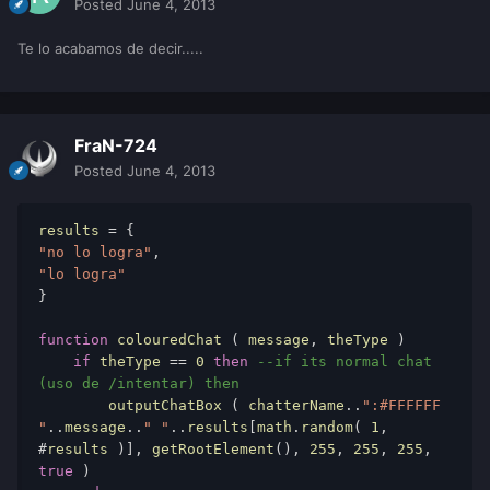
Posted
June 4, 2013
Te lo acabamos de decir.....
FraN-724
Posted
June 4, 2013
results
 = { 
"no lo logra"
, 
"lo logra"
} 
function
colouredChat
 ( 
message
, 
theType
 ) 
if
theType
 == 
0
then
--if its normal chat 
(uso de /intentar) then 
        outputChatBox
 ( 
chatterName
..
":#FFFFFF 
"
..
message
..
" "
..
results
[
math
.
random
( 
1
, 
#
results
 )], 
getRootElement
(), 
255
, 
255
, 
255
, 
true
 ) 