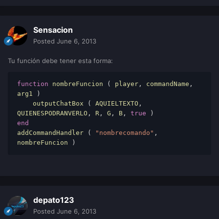
Sensacion
Posted
June 6, 2013
Tu función debe tener esta forma:
function
nombreFuncion
 ( 
player
, 
commandName
, 
arg1
 ) 
    outputChatBox
 ( 
AQUIELTEXTO
, 
QUIENESPODRANVERLO
, 
R
, 
G
, 
B
, 
true
 ) 
end
addCommandHandler
 ( 
"nombrecomando"
, 
nombreFuncion
 ) 
depato123
Posted
June 6, 2013