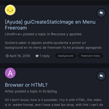
[Ayuda] guiCreateStaticImage en Menu
Freeroam
LimoN>w<
posted a topic in
Recursos y aportes
Quisiera saber si alguien podría ayudarme a poner un
background en mi menú de freeroam Ya he probado agregando
el siguiente texto en el archivo GUI y no ha funcionado, por
April 16, 2018
1 reply
background
freeroam menu
favor si alguien podría ayudarme me vendría muy bien, gracias!
guiSetEnabled(guiCreateStaticImage(0, 0, wnd.width, wnd...
Browser or HTML?
Artisz
posted a topic in
Scripting
Hi! I don't know, how is it possible: I try it with HTML, the video
is in .webm format, and I have a bad fps drop, with link I can't do