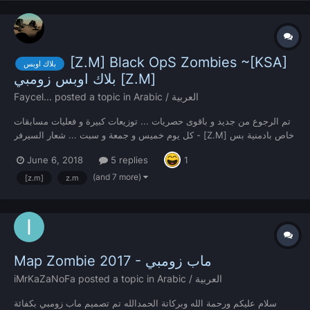
[Z.M] Black OpS Zombies ~[KSA]
بلاك اوبس
بلاك اوبس زومبي [Z.M]
Arabic / العربية
posted a topic in
Faycel...
تم الرجوع من جديد و باقوى حصريات ... توزيعات كبيرة و فعليات مسابقات
- كل يوم خميس و جمعة و سبت ... شعار السيرفر [Z.M] خاص بادمنية بس
اشياء كثير مثل اف1 او اف2 او اف5 او اف9 باقي اشياء حلوة كثير و بخليها
June 6, 2018
5 replies
1
مفاجئة لكم لا تحكمو على اي سيرفر قبل تخشو له و تشوفو اشياء ... بالت...
(and 7 more)
[z.m]
z.m
Map Zombie 2017 - ماب زومبي
Arabic / العربية
posted a topic in
iMrKaZaNoFa
سلام عليكم ورحمة الله وبركاتة الحمدالله تم تصميم ماب زومبي بكفائة