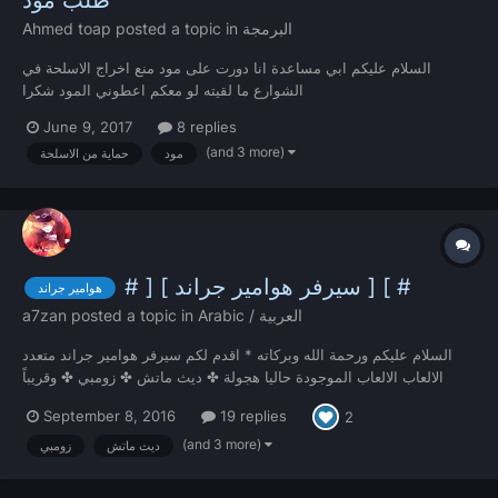
طلب مود
البرمجة
posted a topic in
Ahmed toap
السلام عليكم ابي مساعدة انا دورت على مود منع اخراج الاسلحة في
الشوارع ما لقيته لو معكم اعطوني المود شكرا
June 9, 2017
8 replies
(and 3 more)
مود
حماية من الاسلحة
# ] [ سيرفر هوامير جراند ] [ #
هوامير جراند
Arabic / العربية
posted a topic in
a7zan
السلام عليكم ورحمة الله وبركاته * اقدم لكم سيرفر هوامير جراند متعدد
الالعاب الالعاب الموجودة حاليا هجولة ✤ ديث ماتش ✤ زومبي ✤ وقريباً
العاب اخرى الحصريات التي يتميز بها السيرفر ❖ يمكنك لعب إي لعبة بنفس
September 8, 2016
19 replies
2
السيرفر ولاتحتاج الى الخروج من سيرفر اذا اردت...
(and 3 more)
ديث ماتش
زومبي