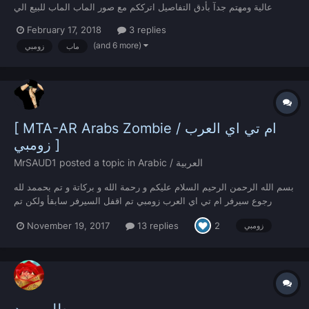
عالية ومهتم جدآ بأدق التفاصيل اترككم مع صور الماب الماب للبيع الي
بيشترية مع التكسدات وكل شي يكلمني سكايب gmalalkteeb@gmail.com
February 17, 2018
3 replies
الماب حصري
(and 6 more)
ماب
زومبي
[ MTA-AR Arabs Zombie / ام تي اي العرب
زومبي ]
Arabic / العربية
posted a topic in
MrSAUD1
بسم الله الرحمن الرحيم السلام عليكم و رحمة الله و بركاتة و تم بحممد لله
رجوع سيرفر ام تي اي العرب زومبي تم اقفل السيرفر سابقأ ولكن تم
الرجوع و سيتم الاستمرار با اذن الله شعار [MTA-AR] اي بي السيرفر :
November 19, 2017
13 replies
2
زومبي
mtasa://46.105.250.205:26000 ادارهـ السيرفر : Mr.SA...