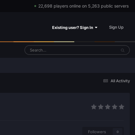
22,698 players online on 5,263 public servers
Sign Up
Existing user? Sign In
All Activity
Followers
0