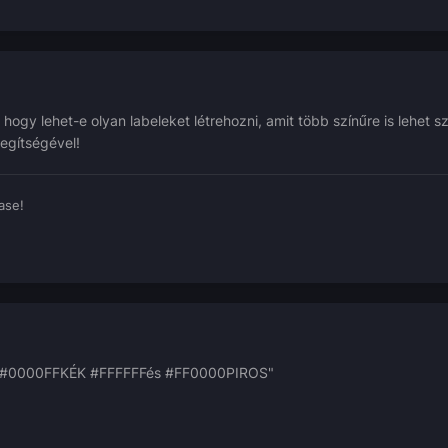
ogy lehet-e olyan labeleket létrehozni, amit több színűre is lehet s
segítségével!
ase!
 : "#0000FFKÉK #FFFFFFés #FF0000PIROS"