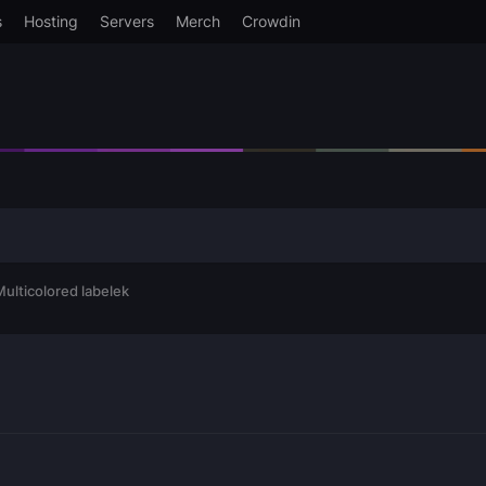
s
Hosting
Servers
Merch
Crowdin
Multicolored labelek