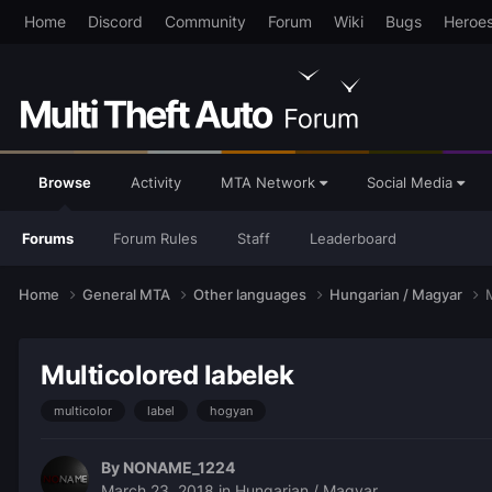
Home
Discord
Community
Forum
Wiki
Bugs
Heroe
Browse
Activity
MTA Network
Social Media
Forums
Forum Rules
Staff
Leaderboard
Home
General MTA
Other languages
Hungarian / Magyar
Multicolored labelek
multicolor
label
hogyan
By
NONAME_1224
March 23, 2018
in
Hungarian / Magyar