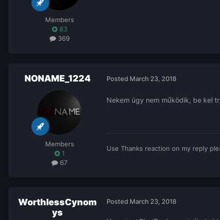
Members
83
369
NONAME_1224
Posted
March 23, 2018
Nekem úgy nem működik, be kel tru
Members
Use Thanks reaction on my reply ple
1
67
WorthlessCynom
Posted
March 23, 2018
ys