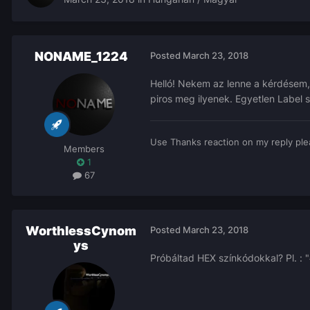
NONAME_1224
Posted
March 23, 2018
Helló! Nekem az lenne a kérdésem, h
piros meg ilyenek. Egyetlen Label 
Use Thanks reaction on my reply ple
Members
1
67
WorthlessCynom
Posted
March 23, 2018
ys
Próbáltad HEX színkódokkal? Pl.