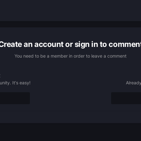
Create an account or sign in to commen
You need to be a member in order to leave a comment
t
ity. It's easy!
Already