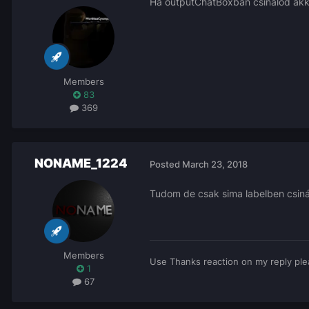
Ha outputChatBoxban csinálod akkor
Members
83
369
NONAME_1224
Posted
March 23, 2018
Tudom de csak sima labelben csin
Members
Use Thanks reaction on my reply ple
1
67