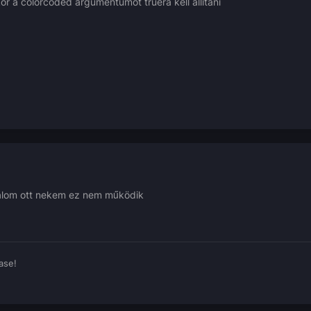
 a colorcoded argumentumot truera kell állítani
álom ott nekem ez nem működik
ase!