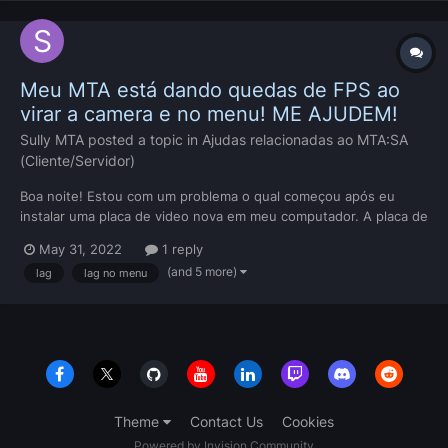
Meu MTA está dando quedas de FPS ao
virar a camera e no menu! ME AJUDEM!
Sully MTA
posted a topic in
Ajudas relacionadas ao MTA:SA
(Cliente/Servidor)
Boa noite! Estou com um problema o qual começou após eu
instalar uma placa de video nova em meu computador. A placa de
video em questão é uma ADM Radeon RX 6650 XT. O problema é
May 31, 2022
1 reply
o seguinte... Quando estou no menu percebo que o FPS em
(and 5 more)
lag
lag no menu
meu jogo fica dando algumas quedas de 60 para em torno de
25....
Theme
Contact Us
Cookies
Powered by Invision Community