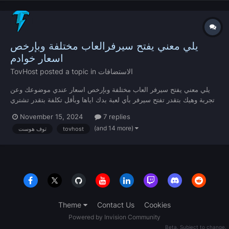
يلي معني يفتح سيرفرالعاب مختلفة وبإرخص
اسعار خوادم
الاستضافات
posted a topic in
TovHost
يلي معني يفتح سيرفر العاب مختلفة وبإرخص اسعار عندي موضوعك وعن
تجربة وهيك بتقدر تفتح سيرفر بأي لعبة بدك اياها وبأقل تكلفة بتقدر تشتري
اي خادم لأي لعبة من هذا الموقع https://tovhost.com/home او ادخل
November 15, 2024
7 replies
على الديسكورد هون والشباب ما بتقصر معك
(and 14 more)
tovhost
توف هوست
https://discord.gg/tovhost...
Theme
Contact Us
Cookies
Powered by Invision Community
Beta. Subject to change.