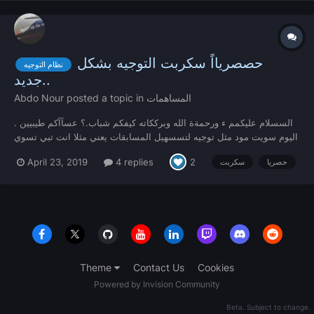
حصصريااً سكربت التوجيه بشكل
نظام التوجيه
جديد..
المساهمات
posted a topic in
Abdo Nour
السسلام عليكمم ء ورحمةة الله وبرككاته كيفكم شباب.؟ عسآآكم طيبيين .
اليوم سويت مود مثل توجيه لتسسهيل المسابقات يعني مثلا انت تبي تسوي
مسابقة وتبي تسوي المسابقة بمكان معين .. تسوي التوجيه واى شخص
April 23, 2019
4 replies
2
حصريا
سكربت
يكتب اسم التوجيه بف8 ينتقل لمكان التوجيه مكان التوجيه = مكانك
مميزات ال...
Theme
Contact Us
Cookies
Powered by Invision Community
Beta. Subject to change.