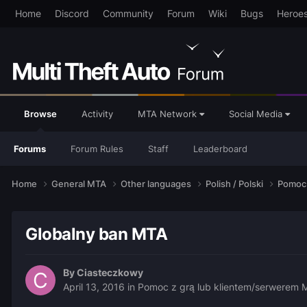
Home
Discord
Community
Forum
Wiki
Bugs
Heroe
Browse
Activity
MTA Network
Social Media
Forums
Forum Rules
Staff
Leaderboard
Home
General MTA
Other languages
Polish / Polski
Pomoc 
Globalny ban MTA
By
Ciasteczkowy
April 13, 2016
in
Pomoc z grą lub klientem/serwerem 