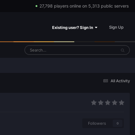
27,798 players online on 5,313 public servers
Sign Up
Existing user? Sign In
All Activity
Followers
0