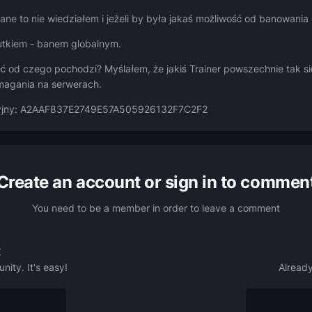
e to nie wiedziałem i jeżeli by była jakaś możliwość od banowania
utkiem - banem globalnym.
eć od czego pochodzi? Myślałem, że jakiś Trainer powszechnie tak si
magania na serwerach.
eryjny: A2AAF837E2749E57A505926132F7C2F2
Create an account or sign in to commen
You need to be a member in order to leave a comment
t
ity. It's easy!
Already