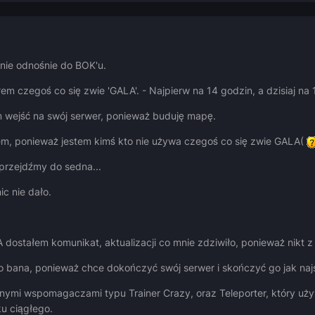
anie odnośnie do BOK'u.
m czegoś co się zwie 'GALA'. - Najpierw na 14 godzin, a dzisiaj na 
wejść na swój serwer, ponieważ buduję mapę.
m, ponieważ jestem kimś kto nie używa czegoś co się zwie GALA(
 przejdźmy do sedna...
c nie dało.
dostałem komunikat, aktualizacji co mnie zdziwiło, ponieważ nikt 
o bana, ponieważ chce dokończyć swój serwer i skończyć go jak naj
mi wspomagaczami typu Trainer Crazy, oraz Teleporter, który uż
u ciągłego.