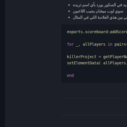
د في السكور بورد بأي اسم تريده
job
سوي لوب ميشان يجيب اللاعبين
صف الجووب دا انت
exports
.
scoreboard
:
addScor
وشكرا
for
 _
,
 allPlayers 
in
 pairs
killerProject 
=
 getPlayerN
setElementData
(
 allPlayers
end