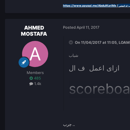
ب تدعمني
https://www.paypal.me/AbdulKariMx
/
AHMED
Posted
April 11, 2017
MOSTAFA
On 11/04/2017 at 11:05,
LOAM
شباب
ازاى اعمل ف ال
Members
485
scoreboa
1.4k
لوظيفه الى انت فيه
مثلا يكون فيه كلمه
جرب ..