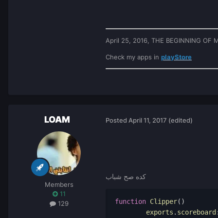
April 25, 2016, THE BEGINNING O
Check my apps in
playStore
LOAM
Posted
April 11, 2017
(edited)
كده صح شباب
Members
11
function
 Clipper
()
129
	exports
.
scoreboard