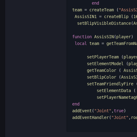
end
team 
=
 createTeam 
(
"AssisS
 AssisSIN1 
=
 createBlip 
(
1
  setBlipVisibleDistance
(
A
function
 AssisSIN
(
player
)
local
 team 
=
 getTeamFromN
      setPlayerTeam 
(
playe
      setElementModel 
(
pla
      getTeamColor 
(
 Assis
      setBlipColor 
(
AssisS
      setTeamFriendlyFire 
	  setElementData 
(
	  setPlayerNametag
end
addEvent
(
"Joint"
,
true
)
addEventHandler
(
"Joint"
,
ro