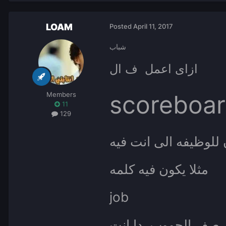
LOAM
Posted
April 11, 2017
شباب
ازاى اعمل ف ال
scoreboa
Members
11
129
للوظيفه الى انت فيه
مثلا يكون فيه كلمه
job
ى صف الجووب دا انت