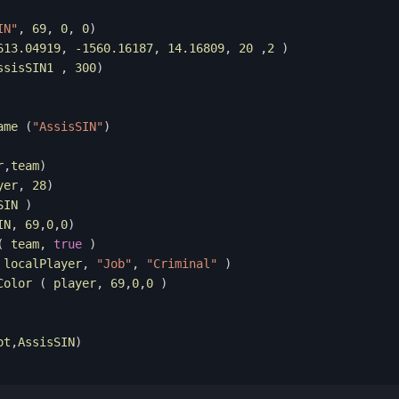
IN"
,
69
,
0
,
0
)
613.04919
,
-1560.16187
,
14.16809
,
20
,
2
)
ssisSIN1 
,
300
)
ame 
(
"AssisSIN"
)
r
,
team
)
yer
,
28
)
SIN 
)
IN
,
69
,
0
,
0
)
(
 team
,
true
)
 localPlayer
,
"Job"
,
"Criminal"
)
Color 
(
 player
,
69
,
0
,
0
)
ot
,
AssisSIN
)