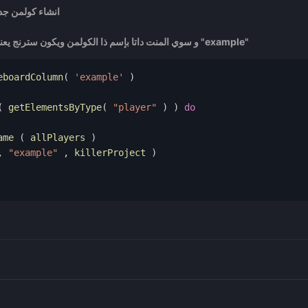
انشاء كولمن جدي
و سوي المنت داتا بإسم ذا الكولمن ويكون سترنج يعني بين هذي العلامة اللي في المثال "example"
وكل الى فى وظيفه يبقا اسم الوظيفه فى 
eboardColumn
(
'example'
)
(
 getElementsByType
(
"player"
)
)
do
ame 
(
 allPlayers 
)
,
"example"
,
 killerProject 
)