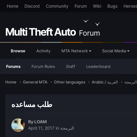
Home
Discord
Community
Forum
Wiki
Bugs
Heroe
Browse
Activity
MTA Network
Social Media
Forums
Forum Rules
Staff
Leaderboard
Home
General MTA
Other languages
Arabic / العربية
طلب مساعده
By
LOAM
April 11, 2017
in
البرمجة