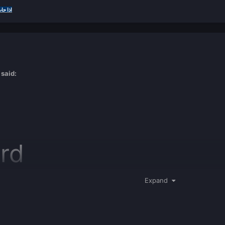
اذا حا
said:
rd
Expand
مكان ل