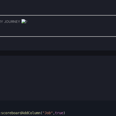
F MY JOURNEY
:
scoreboardAddColumn
(
"Job"
,
true
)