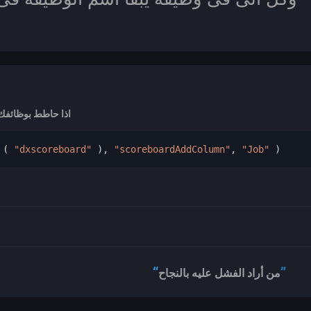
اذا حاطط بوظائفك 
 
(
"dxscoreboard"
),
"scoreboardAddColumn"
,
"Job"
)
“
”
من أراد الفشل عليه بالنجاح