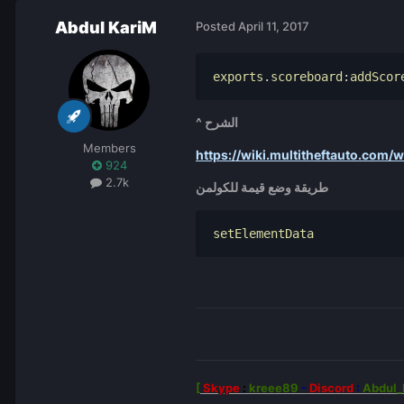
Abdul KariM
Posted
April 11, 2017
exports
.
scoreboard
:
addScor
^ الشرح
Members
https://wiki.multitheftauto.com
924
2.7k
طريقة وضع قيمة للكولمن
setElementData
[
Skype
:
kreee89
-
Discord
:
Abdul_