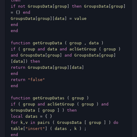
then
if
not
 GroupsData
[
group
]
then
 GroupsData
[
group
]
=
{}
end
GroupsData
[
group
][
data
]
=
end
end
function
 getGroupData 
(
 group 
,
 data 
)
if
(
 group 
and
 data 
and
 aclGetGroup 
(
 group 
)
and
 GroupsData
[
group
]
and
 GroupsData
[
group
]
[
data
])
then
return
 GroupsData
[
group
][
data
]
end
return
"false"
end
function
 getGroupDatas 
(
 group 
)
if
(
 group 
and
 aclGetGroup 
(
 group 
)
and
GroupsData 
[
 group 
]
)
then
local
 datas 
=
{
}
for
 k
,
v 
in
 pairs 
(
 GroupsData 
[
 group 
]
)
do
table
[
"insert"
]
(
 datas 
,
 k 
)
;
end