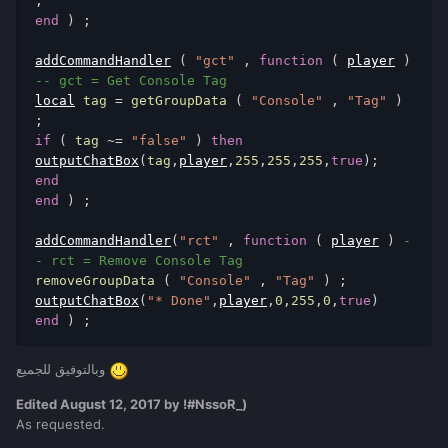
;
end
)
;
addCommandHandler
(
"gct"
,
function
(
player
)
-- gct = Get Console Tag 
local
 tag 
=
 getGroupData 
(
"Console"
,
"Tag"
)
;
if
(
 tag 
~=
"false"
)
then
outputChatBox
(
tag
,
player
,
255
,
255
,
255
,
true
);
end
end
)
;
addCommandHandler
(
"rct"
,
function
(
player
)
-
- rct = Remove Console Tag
removeGroupData 
(
"Console"
,
"Tag"
)
;
outputChatBox
(
"* Done"
,
player
,
0
,
255
,
0
,
true
)
end
)
;
وبالتوفيق للجميع
Edited
August 12, 2017
by !#NssoR_)
As requested.