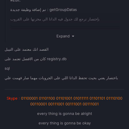
#Edit:
وبالتوفيق للجميع
تم إضافة وظيفة جديدة : getGroupDatas
بإختصار ترجع لك جدول فيه الداتا الي مخزنها على القروب
Expand
function
getGroupDatas
(
group
)
if
(
group
and
aclGetGroup
(
group
)
and
القصد انك معتمد على التيبل
GroupsData
[
group
]
)
then
local
datas
=
{
}
كان من الافضل تعتمد على registry.db
for
k
,
v
in
pairs
(
GroupsData
[
group
]
)
do
sql
table
[
"insert"
]
(
datas
,
k
)
;
باختصار يعني بحيث تحفظ الداتا اللي على الجروبات مهما صار فهمت علي
end
return
datas
end
return
{
}
Skype
:
01100001 01101100 01101001 01011111 01101101 01110100
end
00110001 00111001 00111001 00111001
every thing is gonna be alright
@!#NssoR_) عدل الرد لآهنت .
every thing is gonna be okay