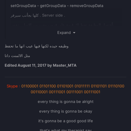
setGroupData - getGroupData - removeGroupData
كلها بجأنب سيرفر . Server side .
بأختصار الوظيفة تحط لك قيمة على قروب معين من الاسل . نفس
نظام المنت داتا و اكاونت داتا
Expand
Useful functions :
وظيفه جيده لكنها فيها عيب انها ما تحفظ
مثل الالمنت داتا
local
 GroupsData 
=
{
}
;
Edited
August 11, 2017
by Master_MTA
function
 setGroupData 
(
 group 
,
 data 
,
value 
)
if
(
 group 
and
 data 
and
aclGetGroup
(
 group 
Skype
:
01100001 01101100 01101001 01011111 01101101 01110100
)
)
then
00110001 00111001 00111001 00111001
if
not
 GroupsData
[
group
]
then
GroupsData
[
group
]
=
{}
end
every thing is gonna be alright
GroupsData
[
group
][
data
]
=
 value
every thing is gonna be okay
end
end
it's gonna be a good good life
function
 getGroupData 
that's what my therapist say
(
 group 
,
 data 
)