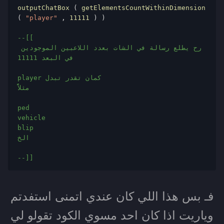
outputChatBox 
(
 getElementsCountWithinDimension 
(
"player"
,
11111
)
)
--[[

رح يطلع رسالة في الشات بعدد اللاعبين الموجودين 
في البعد 11111

player كمان تقدر تبدل

مثلاًً

ped

vehicle

blip

الخ

--]]
فـ بس هذا اللي كان عندي اتمنى استفدتم
وياريت اذا كان احد مسوي الكود تقولو لي