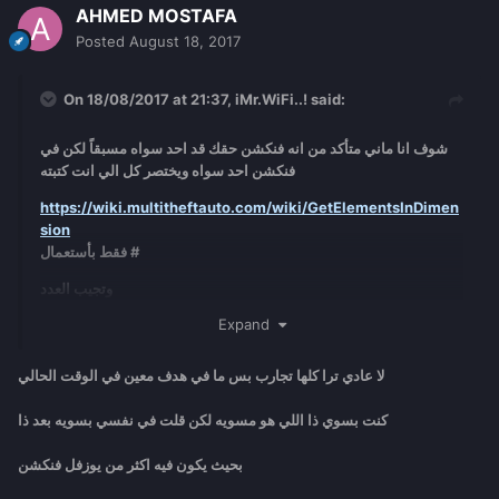
AHMED MOSTAFA
Posted
August 18, 2017
On 18/08/2017 at 21:37,
iMr.WiFi..!
said:
شوف انا ماني متأكد من انه فنكشن حقك قد احد سواه مسبقاً لكن في
فنكشن احد سواه ويختصر كل الي انت كتبته
https://wiki.multitheftauto.com/wiki/GetElementsInDimen
sion
فقط بأستعمال #
وتجيب العدد
Expand
#
getElementsInDimension
(
"player"
,
5
)
لا عادي ترا كلها تجارب بس ما في هدف معين في الوقت الحالي
..
كنت بسوي ذا اللي هو مسويه لكن قلت في نفسي بسويه بعد ذا
ما احاول احطم لكن في شخص اختصر وسوى من قبل , وحاول تدور فكرة
بحيث يكون فيه اكثر من يوزفل فنكشن
زينة وحلوة وبتوفيق