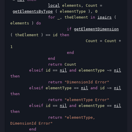
local
 elements
,
 Count 
=
getElementsByType
(
 elementType 
),
0
for
 _
,
 theElement 
in
ipairs
(
elements 
)
do
if
getElementDimension
(
 theElement 
)
==
 id 
then
				Count 
=
 Count 
+
1
end
end
return
 Count

elseif
 id 
==
nil
and
 elementType 
~=
nil
then
return
"DimensionId Error"
elseif
 elementType 
==
nil
and
 id 
~=
nil
then
return
"elementType Error"
elseif
 id 
==
nil
and
 elementType 
==
nil
then
return
"elementType, 
DimensionId Error"
end