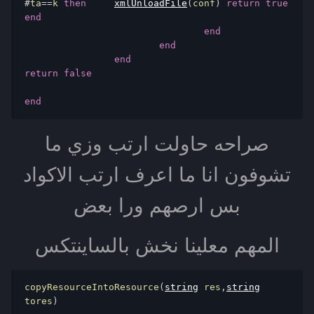
#
ta
==
k 
then
xmlUnloadFile
(
conf
)
return
true
end
end
end
end
return
false
end
صراحه حاولت ارتب وزي ما
تشوفون انا ما اعرف ارتب الاكواد
بس ارصهم ورا بعض
المهم معلينا نخش بالساينتكس
copyResourceIntoResource
(
string
 res
,
string
tores
)