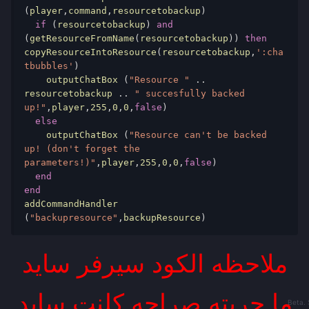
(
player
,
command
,
resourcetobackup
)
if
(
resourcetobackup
)
and
(
getResourceFromName
(
resourcetobackup
))
then
copyResourceIntoResource
(
resourcetobackup
,
':cha
tbubbles'
)
    outputChatBox 
(
"Resource "
..
resourcetobackup 
..
" succesfully backed 
up!"
,
player
,
255
,
0
,
0
,
false
)
else
    outputChatBox 
(
"Resource can't be backed 
up! (don't forget the 
parameters!)"
,
player
,
255
,
0
,
0
,
false
)
end
end
addCommandHandler 
(
"backupresource"
,
backupResource
)
ملاحظه الكود سيرفر سايد
ما جربته صراحه كلنت سايد
Beta. 