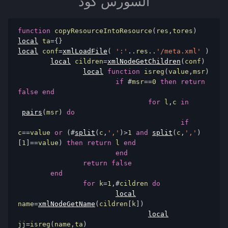
السورس كود
function
 copyResourceIntoResource
(
res
,
tores
)
local
 ta
={}
local
 conf
=
xmlLoadFile
(
':'
..
res
..
'/meta.xml'
)
local
 cildren
=
xmlNodeGetChildren
(
conf
)
local
function
 isreg
(
value
,
msr
)
if
#
msr
==
0
then
return
false
end
for
 l
,
c 
in
pairs
(
msr
)
do
if
c
==
value 
or
(#
split
(
c
,
','
)>
1
and
split
(
c
,
','
)
[
1
]==
value
)
then
return
 l 
end
end
return
false
end
for
 k
=
1
,#
cildren 
do
local
name
=
xmlNodeGetName
(
cildren
[
k
])
local
jj
=
isreg
(
name
,
ta
)