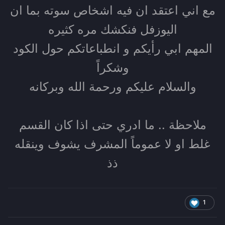
مع اني اعتقد ان فيه اشخاص سوته بما ان
اليوزفل فنكشك مره كثيره
المهم ابي رأيكم و انطباعاتكم حول الكود
وشكراً
والسلام عليكم ورحمة الله وبركانه
ملاحظة .. ما ادري حتى اذا كان القسم
غلط او لا عموماً المشرف يشوف وينقله
ذذ
1