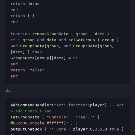
return
end
return
{
}
end
function
 removeGroupData 
(
 group 
,
 data 
)
if
(
 group 
and
 data 
and
 aclGetGroup 
(
 group 
)
and
 GroupsData
[
group
]
and
 GroupsData
[
group
]
[
data
]
)
then
GroupsData
[
group
][
data
]
=
nil
end
return
"false"
end
أمثله .
addCommandHandler
(
"act"
,
function
(
player
)
-- act 
= Add Console Tag ; 
setGroupData 
(
"Console"
,
"Tag"
,
"* [ 
#00cc00Console #ffffff]"
)
;
outputChatBox
(
"* Done "
,
player
,
0
,
255
,
0
,
true
)