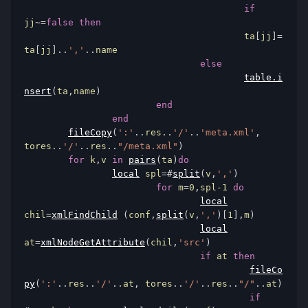
if
jj
~=
false
then
					ta
[
jj
]=
ta
[
jj
]..
','
..
name

else
table
.
i
nsert
(
ta
,
name
)
end
end
fileCopy
(
':'
..
res
..
'/'
..
'meta.xml'
,
tores
..
'/'
..
res
..
"/meta.xml"
)
for
 k
,
v 
in
pairs
(
ta
)
do
local
 spl
=#
split
(
v
,
','
)
for
 m
=
0
,
spl
-1
do
local
chil
=
xmlFindChild
(
conf
,
split
(
v
,
','
)[
1
],
m
)
local
at
=
xmlNodeGetAttribute
(
chil
,
'src'
)
if
 at 
then
fileCo
py
(
':'
..
res
..
'/'
..
at
,
 tores
..
'/'
..
res
..
"/"
..
at
)
if