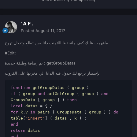
if
(
 group 
and
 data 
and
aclGetGroup
(
 group 
)
and
 GroupsData
[
group
]
and
GroupsData
[
group
][
data
])
then
' A F .
return
 GroupsData
[
group
][
data
]
end
Posted
August 11, 2017
return
"false"
end
مافهمت عليك كيف ماتحفظ اللامنت داتا بس تطلع وتدخل تروح .
#Edit:
function
 removeGroupData 
(
 group 
,
 data 
)
if
(
 group 
and
 data 
and
aclGetGroup
(
 group 
تم إضافة وظيفة جديدة : getGroupDatas
)
and
 GroupsData
[
group
]
and
GroupsData
[
group
][
data
]
)
then
بإختصار ترجع لك جدول فيه الداتا الي مخزنها على القروب
GroupsData
[
group
][
data
]
=
nil
end
function
 getGroupDatas 
(
 group 
)
return
"false"
if
(
 group 
and
 aclGetGroup 
(
 group 
)
and
end
GroupsData 
[
 group 
]
)
then
local
 datas 
=
{
}
أمثله .
for
 k
,
v 
in
 pairs 
(
 GroupsData 
[
 group 
]
)
do
table
[
"insert"
]
(
 datas 
,
 k 
)
;
end
return
addCommandHandler
(
"act"
,
function
(
player
)
-- 
end