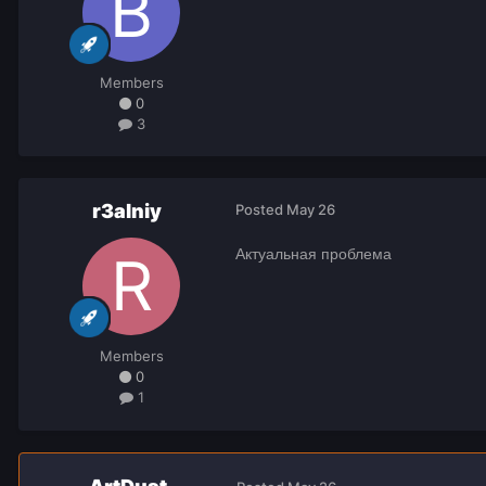
Members
0
3
r3alniy
Posted
May 26
Актуальная проблема
Members
0
1