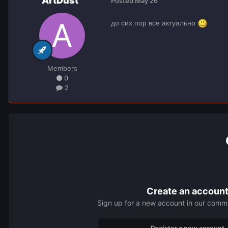
ArtDust
Posted
May 26
до сих пор все актуально
Members
0
2
Create an accoun
Sign up for a new account in our commun
Register a new account