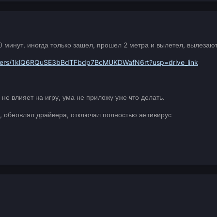
0 минут, иногда только зашел, прошел 2 метра и вылетел, вылезаю
folders/1klQ6RQuSE3bBdTFbdp7BcMUKDWafN6rt?usp=drive_link
не влияет на игру, ума не приложу уже что делать.
, обновлял драйвера, отключал полностью антивирус