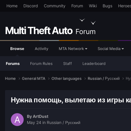
Home
Discord
Community
Forum
Wiki
Bugs
Heroe
Browse
Activity
MTA Network
Social Media
Forums
Forum Rules
Staff
Leaderboard
Home
General MTA
Other languages
Russian / Русский
Ну
Нужна помощь, вылетаю из игры к
By
ArtDust
May 24
in
Russian / Русский