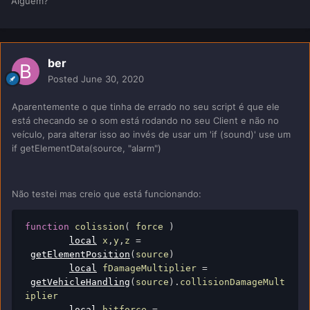
Alguem?
ber
Posted
June 30, 2020
Aparentemente o que tinha de errado no seu script é que ele
está checando se o som está rodando no seu Client e não no
veículo, para alterar isso ao invés de usar um 'if (sound)' use um
if getElementData(source, "alarm")
Não testei mas creio que está funcionando:
function
 colission
(
 force 
)
local
 x
,
y
,
z 
=
getElementPosition
(
source
)
local
 fDamageMultiplier 
=
getVehicleHandling
(
source
).
collisionDamageMult
iplier

local
 hitforce 
=