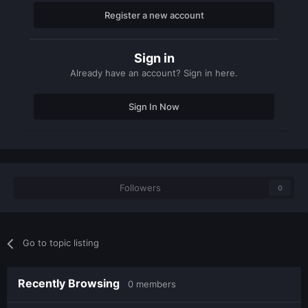
				setElementD
Register a new account
ata
(
source
,
"alarm"
,
true
)
				setTimer
(
fu
nction
()
Sign in
					set
Already have an account? Sign in here.
ElementData
(
source
,
"alarm"
,
false
)
end
,
30000
,
1
)
-- < ALTERE PARA O TEMPO QUE DURA O 
Sign In Now
ALARME
end
end
end
end
addEventHandler
Followers
(
"onClientVehicleCollision"
,
0
root
,
colission
)
Espero ter ajudado
Go to topic listing
Recently Browsing
0 members