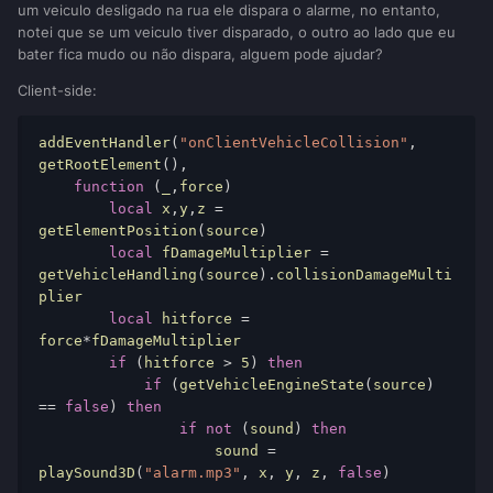
um veiculo desligado na rua ele dispara o alarme, no entanto,
notei que se um veiculo tiver disparado, o outro ao lado que eu
bater fica mudo ou não dispara, alguem pode ajudar?
Client-side:
addEventHandler
(
"onClientVehicleCollision"
,
getRootElement
(),
function
(
_
,
force
)
local
 x
,
y
,
z 
=
getElementPosition
(
source
)
local
 fDamageMultiplier 
=
getVehicleHandling
(
source
).
collisionDamageMulti
plier

local
 hitforce 
=
force
*
fDamageMultiplier

if
(
hitforce 
>
5
)
then
if
(
getVehicleEngineState
(
source
)
==
false
)
then
if
not
(
sound
)
then
                    sound 
=
playSound3D
(
"alarm.mp3"
,
 x
,
 y
,
 z
,
false
)