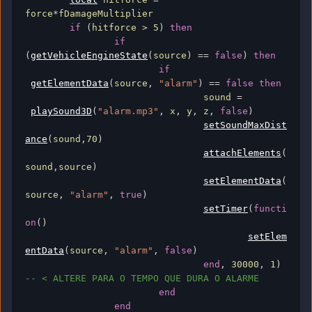
force
*
fDamageMultiplier

if
(
hitforce 
>
5
)
then
if
(
getVehicleEngineState
(
source
)
==
false
)
then
if
getElementData
(
source
,
"alarm"
)
==
false
then
				sound 
=
playSound3D
(
"alarm.mp3"
,
 x
,
 y
,
 z
,
false
)
setSoundMaxDist
ance
(
sound
,
70
)
attachElements
(
sound
,
source
)
setElementData
(
source
,
"alarm"
,
true
)
setTimer
(
functi
on
()
setElem
entData
(
source
,
"alarm"
,
false
)
end
,
30000
,
1
)
-- < ALTERE PARA O TEMPO QUE DURA O ALARME
end
end