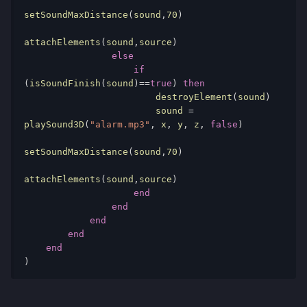
setSoundMaxDistance
(
sound
,
70
)
attachElements
(
sound
,
source
)
else
if
(
isSoundFinish
(
sound
)==
true
)
then
                        destroyElement
(
sound
)
                        sound 
=
playSound3D
(
"alarm.mp3"
,
 x
,
 y
,
 z
,
false
)
setSoundMaxDistance
(
sound
,
70
)
attachElements
(
sound
,
source
)
end
end
end
end
end
)