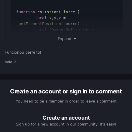
function
colission
(
force
)
local
x
,
y
,
z
=
getElementPosition
(
source
)
local
fDamageMultiplier
=
getVehicleHandling
(
source
).
collisionDamage
Expand
Multiplier
local
hitforce
=
Funcionou perfeito!
force
*
fDamageMultiplier
if
(
hitforce
>
5
)
then
Valeu!
if
(
getVehicleEngineState
(
source
)
==
false
)
then
if
getElementData
(
source
,
"alarm"
)
==
false
Create an account or sign in to comment
then
				sound
=
You need to be a member in order to leave a comment
playSound3D
(
"alarm.mp3"
,
x
,
y
,
z
,
false
)
				setSoundMax
Create an account
Distance
(
sound
,
70
)
Sign up for a new account in our community. It's easy!
				attachEleme
nts
(
sound
,
source
)