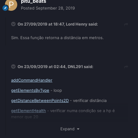
pitu_beats
Posted
September 28, 2019
On 27/09/2019 at 18:47,
Lord Henry
said:
Sim. Essa função retorna a distância em metros.
On 23/09/2019 at 02:44,
DNL291
said:
addCommandHandler
getElementsByType
- loop
getDistanceBetweenPoints2D
- verificar distância
getElementHealth
- verificar numa condição se a hp é
menor que 20
getPedWeapon
- faça um loop em todas armas; armazene
Expand
em uma table