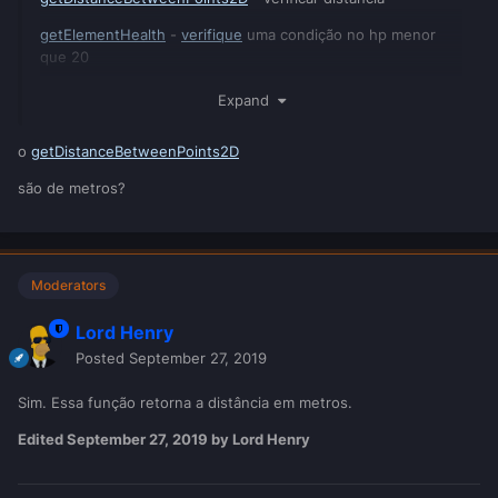
getElementHealth
-
verifique
uma condição no hp menor
que 20
getPedWeapon
- faça um loop em todas as armas;
armazém
Expand
em uma mesa
o
getDistanceBetweenPoints2D
giveWeapon
são de metros?
Moderators
Lord Henry
Posted
September 27, 2019
Sim. Essa função retorna a distância em metros.
Edited
September 27, 2019
by Lord Henry