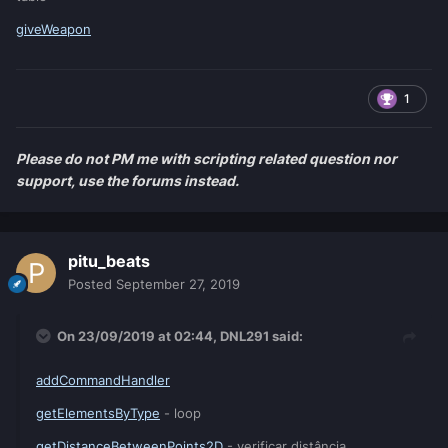
giveWeapon
1
Please do not PM me with scripting related question nor
support, use the forums instead.
pitu_beats
Posted
September 27, 2019
On 23/09/2019 at 02:44,
DNL291
said:
addCommandHandler
getElementsByType
- loop
getDistanceBetweenPoints2D
- verificar distância