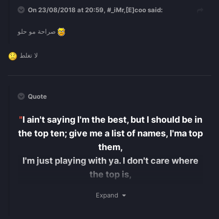
On 23/08/2018 at 20:59,
#_iMr,[E]coo
said:
صراحة مو حلو
لا تغلط
Quote
"
I ain't saying I'm the best, but I should be in
the top ten; give me a list of names, I'ma top
them,
I'm just playing with ya. I don't care where
the top is,
Leave me at the bottom, let me work for it.
"
Expand