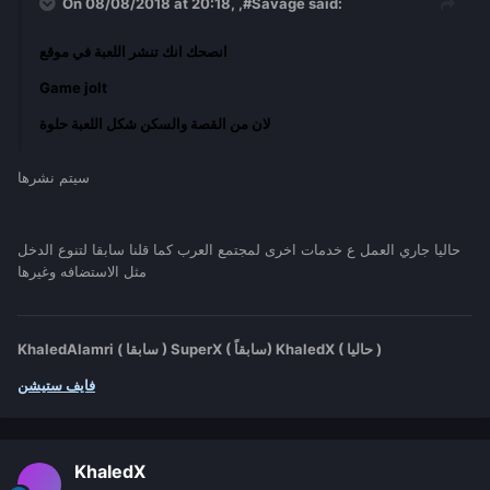
On 08/08/2018 at 20:18,
,#Savage
said:
انصحك انك تنشر اللعبة في موقع
Game jolt
لان من القصة والسكن شكل اللعبة حلوة
سيتم نشرها
حاليا جاري العمل ع خدمات اخرى لمجتمع العرب كما قلنا سابقا لتنوع الدخل
مثل الاستضافه وغيرها
KhaledAlamri ( سابقا ) SuperX ( سابقاً) KhaledX ( حاليا )
فايف ستيشن
KhaledX