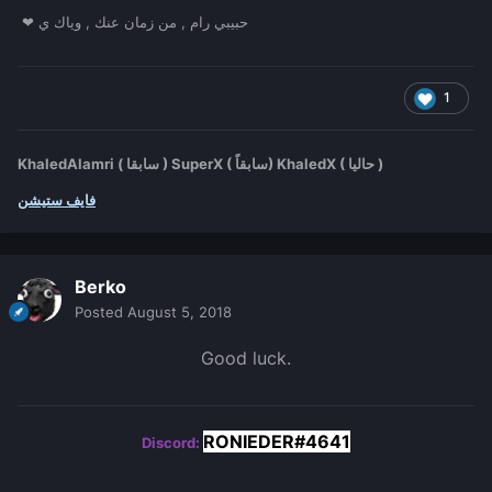
❤ حبيبي رام , من زمان عنك , وياك ي
1
KhaledAlamri ( سابقا ) SuperX ( سابقاً) KhaledX ( حاليا )
فايف ستيشن
Berko
Posted
August 5, 2018
Good luck.
RONIEDER#4641
Discord: