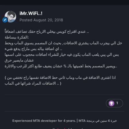
iMr.WiFi..!
Posted
August 20, 2018
عندي اقتراح كويس بيخلي الارباح حقك تضاعف اضعافاً ..
الفكرة ببساطة:
خل الي بيجرب الماب يشتري الاضافات, بحيث ان المصمم يسوي الماب ويحط
اي اضافة بباله بس ماراح يدفع شيء ..
بس الي يبي يلعب الماب يكون فيه خيار للشراء اضافات محجوب على اسمها
عشان مايصير حرق
ويصير المصمم يحط اهميتها بالـ % عشان يضيف طابع اكثر للرعب والاثارة..
( اذا اشترى الاضافة في ماب وماب ثاني حط الاضافة نفسها راح تختفي من
الاضافات المراد شرائها في الماب .. )
1
Experienced MTA developer for 4 years. | MTA خبرة 4 سنين في برمجة