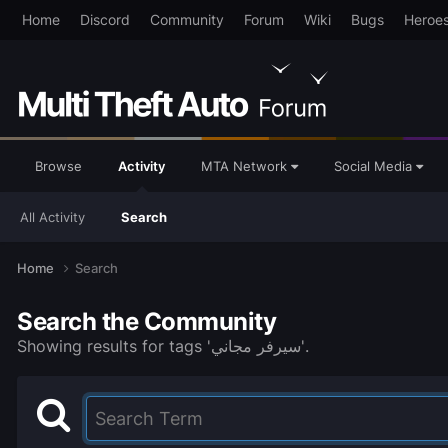
Home
Discord
Community
Forum
Wiki
Bugs
Heroe
Browse
Activity
MTA Network
Social Media
All Activity
Search
Home
Search
Search the Community
Showing results for tags 'سيرفر مجاني'.