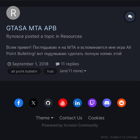
GTASA MTA APB
Rynosce
posted a topic in
Resources
Всем привет! Поглядываю я на MTA и вспоминается мне игра All
Point Bulleting! вот подумываю сделать полную копию этой
игрушки на MTA! что скажите ? никто не хочет объединиться и
September 1, 2018
11 replies
заняться со мной данным проектом ? к примеру интерфейс, HUD,
(and 11 more)
all point bulletin
hud
автомобили, города, вытянуть с Unrea...
Theme
Contact Us
Cookies
Powered by Invision Community
Beta. Subject to change.