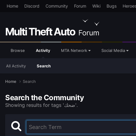
Home
Discord
Community
Forum
Wiki
Bugs
Heroe
Browse
Activity
MTA Network
Social Media
All Activity
Search
Home
Search
Search the Community
Showing results for tags 'ضحك'.