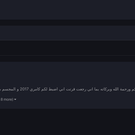
ه وبركاته بما اني رجعت قرتت اني اضبط لكم كامري 2017 و المجسم مو لي لا اجنبي لاكن معدل فيها اشياء انشاءالله تشوفونها بكره جدخ
18 more)